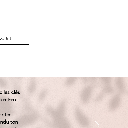
parti !
 les clés
a micro
r tes
endu ton