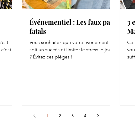
Événementiel : Les faux pas
3 
fatals
Ma
’est
Vous souhaitez que votre événement
Ce 
 c’est
soit un succès et limiter le stress le jour J
vou
? Évitez ces pièges !
suff
1
2
3
4