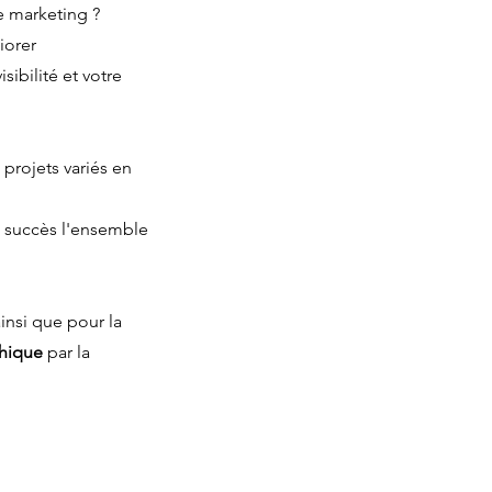
e marketing ?
iorer
sibilité et votre
projets variés en
c succès l'ensemble
nsi que pour la
phique
par la