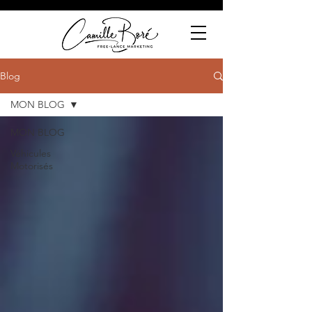
Blog
MON BLOG
MON BLOG
Véhicules
Motorisés